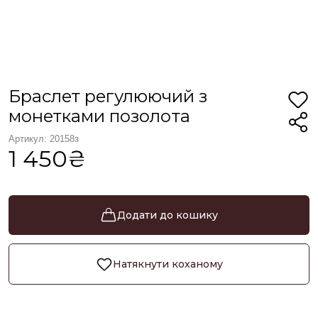
Браслет регулюючий з
монетками позолота
Артикул: 20158з
1 450₴
Додати до кошику
Натякнути коханому