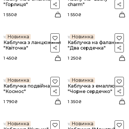
"Горлиця"
charm"
1 550₴
1 550₴
Новинка
Новинка
10533с
10532с
Каблучка з ланцюжком
Каблучка на фалангу
"Квіточка"
"Два сердечка"
1 450₴
1 250₴
Новинка
Новинка
10531с
10530с
Каблучка подвійна
Каблучка з емаллю
"Космос"
"Чорне сердечко"
1 790₴
1 350₴
Новинка
Новинка
10529с
10528с