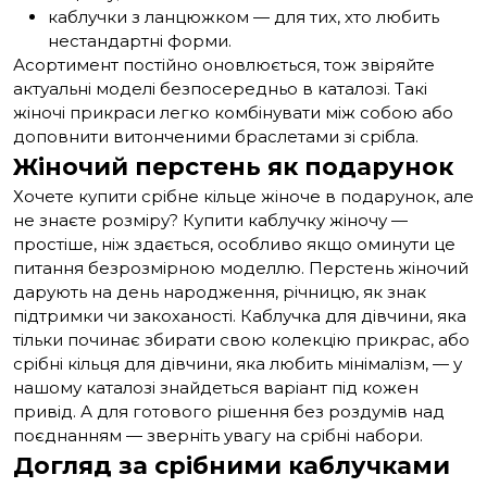
каблучки з ланцюжком
— для тих, хто любить
нестандартні форми.
Асортимент постійно оновлюється, тож звіряйте
актуальні моделі безпосередньо в каталозі. Такі
жіночі прикраси легко комбінувати між собою або
доповнити витонченими браслетами зі срібла.
Жіночий перстень як подарунок
Хочете купити срібне кільце жіноче в подарунок, але
не знаєте розміру? Купити каблучку жіночу —
простіше, ніж здається, особливо якщо оминути це
питання безрозмірною моделлю. Перстень жіночий
дарують на день народження, річницю, як знак
підтримки чи закоханості. Каблучка для дівчини, яка
тільки починає збирати свою колекцію прикрас, або
срібні кільця для дівчини, яка любить мінімалізм, — у
нашому каталозі знайдеться варіант під кожен
привід. А для готового рішення без роздумів над
поєднанням — зверніть увагу на срібні набори.
Догляд за срібними каблучками