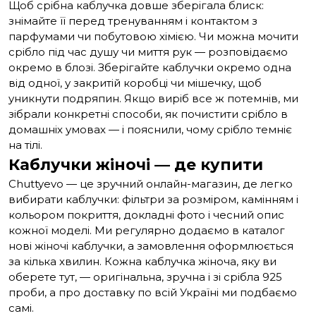
Щоб срібна каблучка довше зберігала блиск:
знімайте її перед тренуванням і контактом з
парфумами чи побутовою хімією.
Чи можна мочити
срібло
під час душу чи миття рук — розповідаємо
окремо в блозі. Зберігайте каблучки окремо одна
від одної, у закритій коробці чи мішечку, щоб
уникнути подряпин. Якщо виріб все ж потемнів, ми
зібрали конкретні способи,
як почистити срібло в
домашніх умовах
— і пояснили,
чому срібло темніє
на тілі.
Каблучки жіночі — де купити
Chuttyevo — це зручний онлайн-магазин, де легко
вибирати каблучки: фільтри за розміром, камінням і
кольором покриття, докладні фото і чесний опис
кожної моделі. Ми регулярно додаємо в каталог
нові жіночі каблучки, а замовлення оформлюється
за кілька хвилин. Кожна каблучка жіноча, яку ви
оберете тут, — оригінальна, зручна і зі срібла 925
проби, а про доставку по всій Україні ми подбаємо
самі.