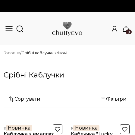
0
Перейти до основного вмісту
Головна
/
Срібні каблучки жіночі
Срібні Каблучки
Сортувати
Фільтри
Новинка
Новинка
10535с
10534с
Каблучка з емаллю
Каблучка "Lucky