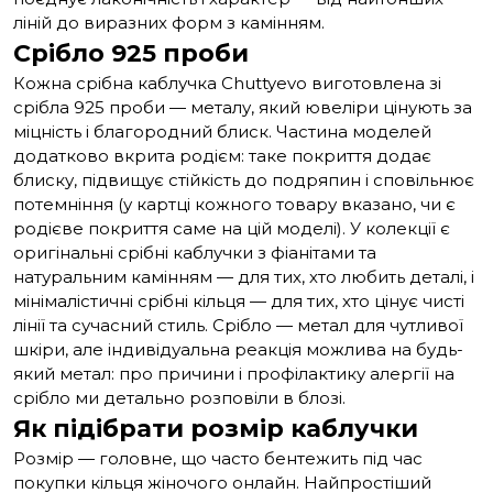
ліній до виразних форм з камінням.
Срібло 925 проби
Кожна срібна каблучка Chuttyevo виготовлена зі
срібла 925 проби — металу, який ювеліри цінують за
міцність і благородний блиск. Частина моделей
додатково вкрита родієм: таке покриття додає
блиску, підвищує стійкість до подряпин і сповільнює
потемніння (у картці кожного товару вказано, чи є
родієве покриття саме на цій моделі). У колекції є
оригінальні срібні каблучки з фіанітами та
натуральним камінням — для тих, хто любить деталі, і
мінімалістичні срібні кільця — для тих, хто цінує чисті
лінії та сучасний стиль. Срібло — метал для чутливої
шкіри, але індивідуальна реакція можлива на будь-
який метал: про причини і
профілактику алергії на
срібло
ми детально розповіли в блозі.
Як підібрати розмір каблучки
Розмір — головне, що часто бентежить під час
покупки кільця жіночого онлайн. Найпростіший