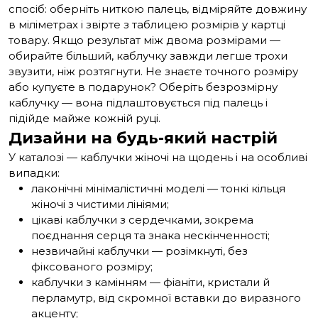
спосіб: оберніть ниткою палець, відміряйте довжину
в міліметрах і звірте з таблицею розмірів у картці
товару. Якщо результат між двома розмірами —
обирайте більший, каблучку завжди легше трохи
звузити, ніж розтягнути. Не знаєте точного розміру
або купуєте в подарунок? Оберіть безрозмірну
каблучку — вона підлаштовується під палець і
підійде майже кожній руці.
Дизайни на будь-який настрій
У каталозі — каблучки жіночі на щодень і на особливі
випадки:
лаконічні мінімалістичні моделі — тонкі кільця
жіночі з чистими лініями;
цікаві
каблучки з сердечками
, зокрема
поєднання серця та знака нескінченності;
незвичайні каблучки — розімкнуті, без
фіксованого розміру;
каблучки з камінням
— фіаніти, кристали й
перламутр, від скромної вставки до виразного
акценту;