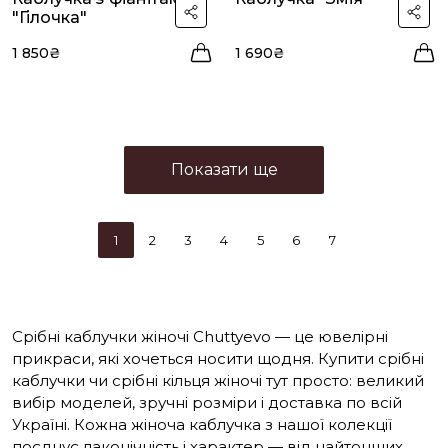
"Гілочка"
1 850₴
1 690₴
Показати ще
1
2
3
4
5
6
7
Срібні каблучки жіночі Chuttyevo — це ювелірні
прикраси, які хочеться носити щодня. Купити срібні
каблучки чи срібні кільця жіночі тут просто: великий
вибір моделей, зручні розміри і доставка по всій
Україні. Кожна жіноча каблучка з нашої колекції
поєднує лаконічність і характер — від найтонших