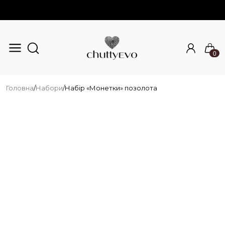
0
Перейти до основного вмісту
Головна
/
Набори
/
Набір «Монетки» позолота