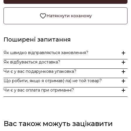
Натякнути коханому
Поширені запитання
Як швидко відправляється замовлення?
Як відбувається доставка?
Замовлення, оформлені до 15:00, відправляються в той же д
Чи є у вас подарункова упаковка?
Індивідуальні замовлення (гравіювання, вироби з перлин руч
Доставка по Україні - Безкоштовно від 3000 грн.
Що робити, якщо я отримав(-ла) не той товар?
За додаткову по Європі та світу , служба доставки "Укр пошт
Так, ми надаємо стильну фірмову упаковку до кожного зам
Чи є у вас оплата при отриманні?
Якщо вам надійшов товар, який не відповідає замовленому,
Оплата при отриманні у відділенні Нової пошти (накладений 
При оплаті післяплатою Ви окремо оплачуєте комісію Нової 
Вас також можуть зацікавити