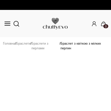
0
Перейти до основного вмісту
Головна
/
Браслети
/
Браслети з
/
Браслет з квіткою з мілких
перлами
перлин