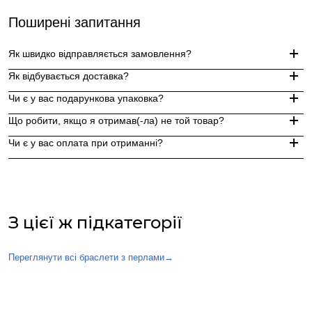
Поширені запитання
Як швидко відправляється замовлення?
Як відбувається доставка?
Замовлення, оформлені до 15:00, відправляються в той же д
Чи є у вас подарункова упаковка?
Індивідуальні замовлення (гравіювання, вироби з перлин руч
Доставка по Україні - Безкоштовно від 3000 грн.
Що робити, якщо я отримав(-ла) не той товар?
За додаткову по Європі та світу , служба доставки "Укр пошт
Так, ми надаємо стильну фірмову упаковку до кожного зам
Чи є у вас оплата при отриманні?
Якщо вам надійшов товар, який не відповідає замовленому,
Оплата при отриманні у відділенні Нової пошти (накладений 
При оплаті післяплатою Ви окремо оплачуєте комісію Нової 
З цієї ж підкатегорії
Переглянути всі браслети з перлами
→