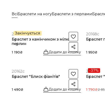
Всі
Браслети на ногу
Браслети з перлами
Брасле
Закінчується
20169с
20168с
Браслет з камінчиком з мілких
Браслет 
перлин
Додати до кошику
1 190₴
1 950₴
-37%
20162с
20161с
Браслет "Блиск фіанітів"
Браслет 
Додати до кошику
1 490₴
1 790₴
2 8