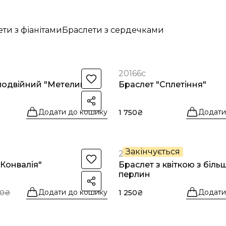
ти з фіанітами
Браслети з сердечками
20166с
подвійний "Метелики"
Браслет "Сплетіння"
Додати до кошику
Додати
1 750₴
Закінчується
20160с
"Конвалія"
Браслет з квіткою з біль
перлин
Додати до кошику
Додати
50₴
1 250₴