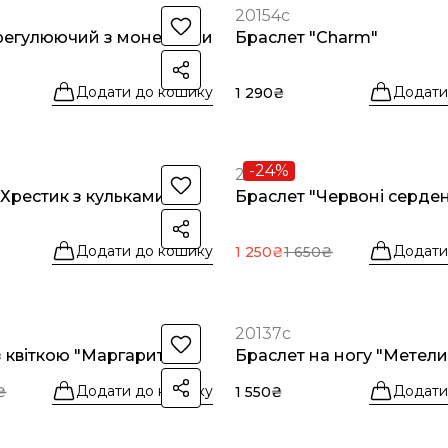
20154с
регулюючий з монетками
Браслет "Charm"
Додати до кошику
Додати
1 290₴
-24%
20146с
"Хрестик з кульками"
Браслет "Червоні серде
Додати до кошику
Додати
1 250₴
1 650₴
20137с
з квіткою "Маргаритка"
Браслет на ногу "Метели
Додати до кошику
Додати
₴
1 550₴