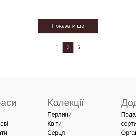
Показати ще
1
2
3
раси
Колекції
До
Перлини
Пода
ові
Квіти
серт
ати
Серця
Орга