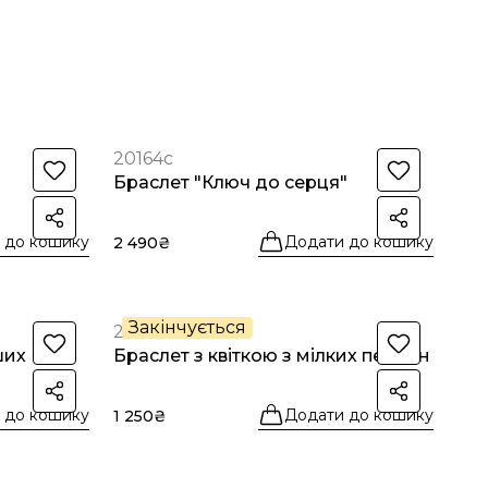
20164с
Браслет "Ключ до серця"
 до кошику
Додати до кошику
2 490₴
Закінчується
20159с
ших
Браслет з квіткою з мілких перлин
 до кошику
Додати до кошику
1 250₴