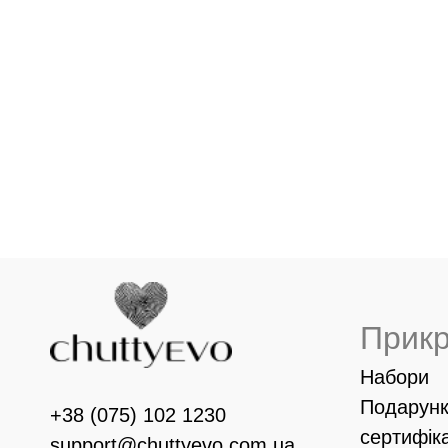
Прик
Набори
Подарунк
+38 (075) 102 1230
сертифік
support@chuttyevo.com.ua