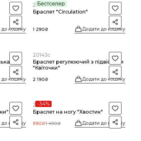
Бестселер
20153с
Браслет "Circulation"
 до кошику
Додати до кошику
1 290₴
20143с
нька"
Браслет регулюючий з підвісками
"Квіточки"
 до кошику
Додати до кошику
2 190₴
-34%
20136с
ки"
Браслет на ногу "Хвостик"
 до кошику
Додати до кошику
990₴
1 490₴