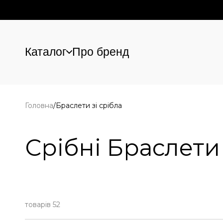
Каталог
Про бренд
Перейти до основного вмісту
Головна
/
Браслети зі срібла
Срібні Браслети
товарів 52