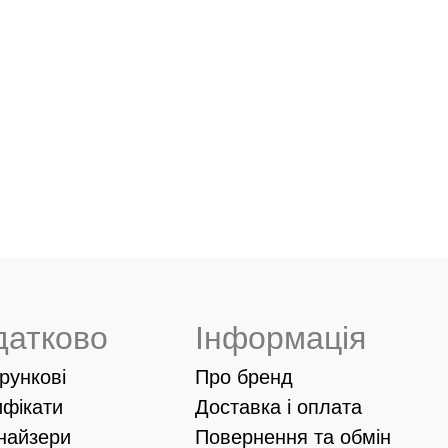
датково
Інформація
рункові
Про бренд
ифікати
Доставка і оплата
найзери
Повернення та обмін