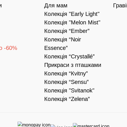
и
Для мам
Грав
Колекція "Early Light"
Колекція "Melon Mist"
Колекція “Ember”
Колекція “Noir
о -60%
Essence”
Колекція “Crystallé”
Прикраси з пташками
Колекція “Кvitny”
Колекція “Sensu”
Колекція "Svitanok"
Колекція “Zelena”