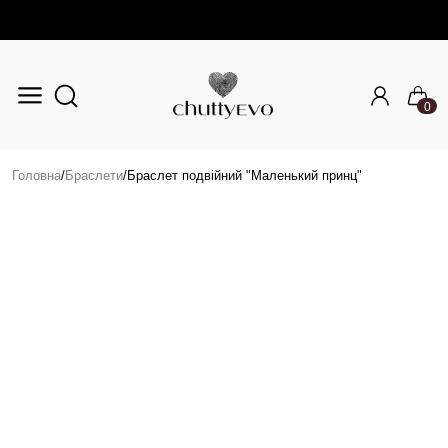
0
Перейти до основного вмісту
Головна
/
Браслети
/
Браслет подвійний "Маленький принц"