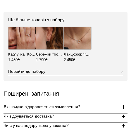
Ще більше товарів з набору
Каблучка "Коло в фіанітах"
Сережки "Коло в фіанітах"
Ланцюжок "Коло в фіанітах"
1 450₴
1 790₴
2 450₴
Перейти до набору
›
Поширені запитання
Як швидко відправляється замовлення?
Як відбувається доставка?
Замовлення, оформлені до 15:00, відправляються в той же д
Чи є у вас подарункова упаковка?
Індивідуальні замовлення (гравіювання, вироби з перлин руч