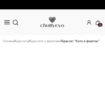
0
Перейти до основного вмісту
Головна
/
Браслети
/
Браслети з фіанітами
/
Браслет "Коло в фіанітах"