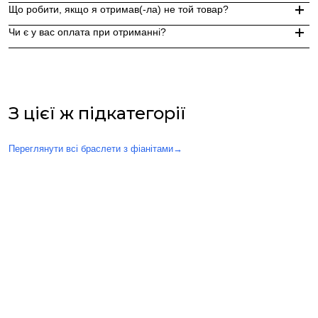
Доставка по Україні - Безкоштовно від 3000 грн.
Що робити, якщо я отримав(-ла) не той товар?
За додаткову по Європі та світу , служба доставки "Укр пошт
Так, ми надаємо стильну фірмову упаковку до кожного зам
Чи є у вас оплата при отриманні?
Якщо вам надійшов товар, який не відповідає замовленому,
Оплата при отриманні у відділенні Нової пошти (накладений 
При оплаті післяплатою Ви окремо оплачуєте комісію Нової 
З цієї ж підкатегорії
Переглянути всі браслети з фіанітами
→
Вас також можуть зацікавити