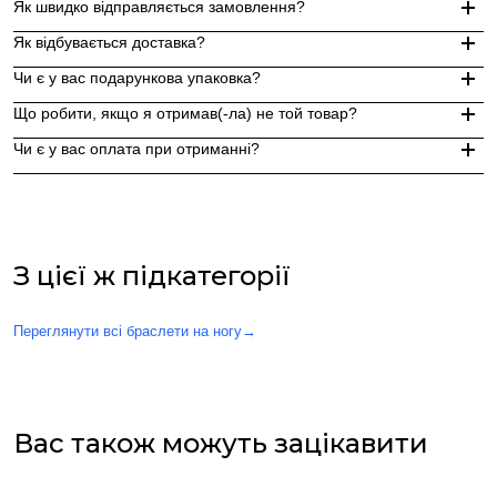
Як швидко відправляється замовлення?
Як відбувається доставка?
Замовлення, оформлені до 15:00, відправляються в той же д
Чи є у вас подарункова упаковка?
Індивідуальні замовлення (гравіювання, вироби з перлин руч
Доставка по Україні - Безкоштовно від 3000 грн.
Що робити, якщо я отримав(-ла) не той товар?
За додаткову по Європі та світу , служба доставки "Укр пошт
Так, ми надаємо стильну фірмову упаковку до кожного зам
Чи є у вас оплата при отриманні?
Якщо вам надійшов товар, який не відповідає замовленому,
Оплата при отриманні у відділенні Нової пошти (накладений 
При оплаті післяплатою Ви окремо оплачуєте комісію Нової 
З цієї ж підкатегорії
Переглянути всі браслети на ногу
→
Вас також можуть зацікавити