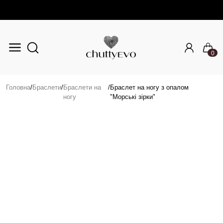
0
Перейти до основного вмісту
Головна
/
Браслети
/
Браслети на
/
Браслет на ногу з опалом
ногу
"Морські зірки"