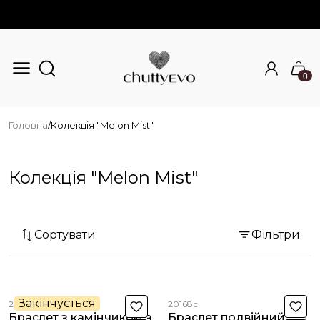
0
Перейти до основного вмісту
Головна
/
Колекція "Melon Mist"
Колекція "Melon Mist"
Сортувати
Фільтри
Закінчується
20169с
20168с
Браслет з камінчиком з
Браслет подвійний