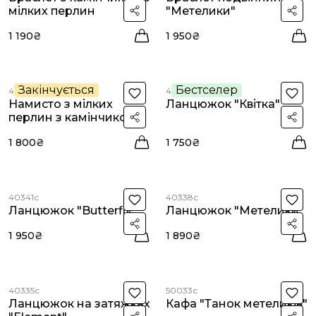
мілких перлин
"Метелики"
1 190₴
1 950₴
Закінчується
Бестселер
40343с
40342с
Намисто з мілких
Ланцюжок "Квітка"
перлин з камінчиком
1 800₴
1 750₴
40341с
40338с
Ланцюжок "Butterfly"
Ланцюжок "Метелики"
1 950₴
1 890₴
40335с
50033с
Ланцюжок на затяжках
Кафа "Танок метеликів"