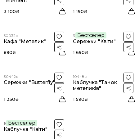
"Element"
3 100₴
1 190₴
Бестселер
50032с
30445с
Кафа "Метелик"
Сережки "Квіти"
890₴
1 690₴
30442с
10448с
Сережки "Butterfly"
Каблучка "Танок
метеликів"
1 350₴
1 590₴
Бестселер
10445с
Каблучка "Квіти"