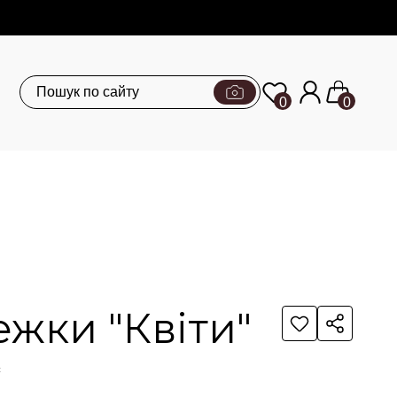
0
0
жки "Квіти"
с