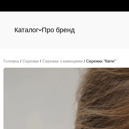
Каталог
Про бренд
Перейти до основного вмісту
Головна
/
Сережки
/
Сережки з камінцями
/
Сережки "Квіти"