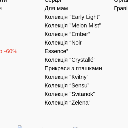
и
Для мам
Грав
Колекція "Early Light"
Колекція "Melon Mist"
Колекція “Ember”
Колекція “Noir
о -60%
Essence”
Колекція “Crystallé”
Прикраси з пташками
Колекція “Кvitny”
Колекція “Sensu”
Колекція "Svitanok"
Колекція “Zelena”