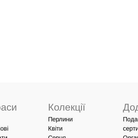
раси
Колекції
До
Перлини
Пода
ові
Квіти
серт
ати
Серця
Орга