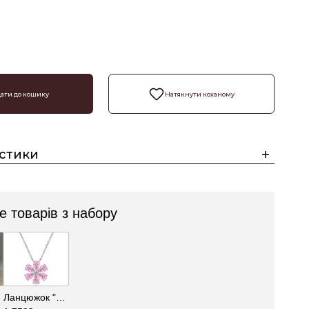
₴
ати до кошику
Натякнути коханому
стики
 товарів з набору
Ланцюжок "Квітка"