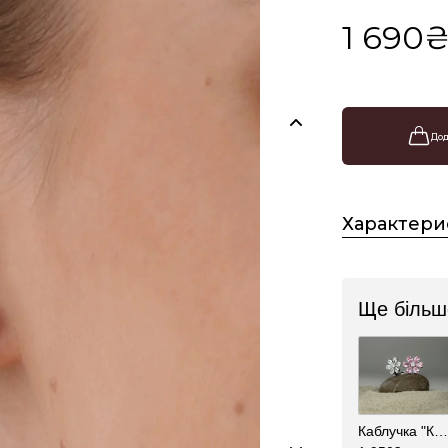
1 690
Дод
Характери
Ще більше
Каблучка "Квіти"