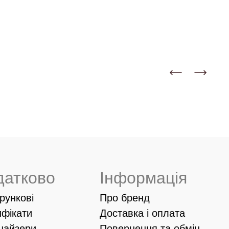
датково
Інформація
рункові
Про бренд
ифікати
Доставка і оплата
найзери
Повернення та обмін