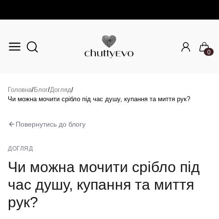
0
Перейти до основного вмісту
Головна
/
Блог
/
Догляд
/
Чи можна мочити срібло під час душу, купання та миття рук?
Повернутись до блогу
ДОГЛЯД
Чи можна мочити срібло під
час душу, купання та миття
рук?