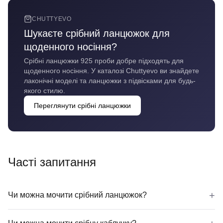
CHUTTYEVO
Шукаєте срібний ланцюжок для
щоденного носіння?
Срібні ланцюжки 925 проби добре підходять для
щоденного носіння. У каталозі Chuttyevo ви знайдете
лаконічні моделі та ланцюжки з підвісками для будь-
якого стилю.
Переглянути срібні ланцюжки
Часті запитання
+
Чи можна мочити срібний ланцюжок?
Так, срібний ланцюжок можна мочити. Короткочасний конт