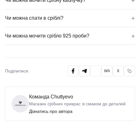
+
Чи можна мочити срібну каблучку?
Так, срібну каблучку можна мочити під час миття рук або
+
Чи можна спати в сріблі?
Так, спати в срібних прикрасах можна. Водночас під час 
+
Чи можна мочити срібло 925 проби?
Так, срібло 925 проби можна мочити. Цей сплав нормально
Поділитися:
WA
X
Команда Chuttyevo
Магазин срібних прикрас зі смаком до деталей
Дізнатись про автора