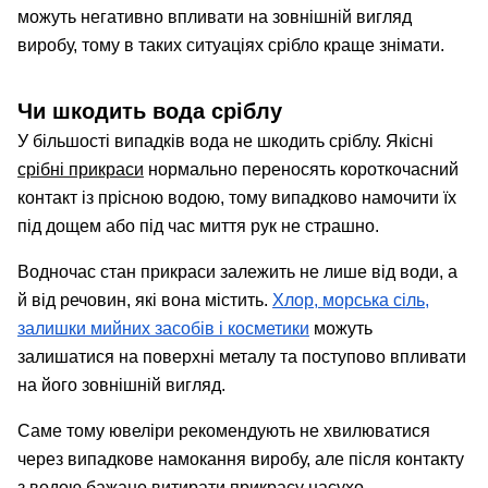
можуть негативно впливати на зовнішній вигляд
виробу, тому в таких ситуаціях срібло краще знімати.
Чи шкодить вода сріблу
У більшості випадків вода не шкодить сріблу. Якісні
срібні прикраси
нормально переносять короткочасний
контакт із прісною водою, тому випадково намочити їх
під дощем або під час миття рук не страшно.
Водночас стан прикраси залежить не лише від води, а
й від речовин, які вона містить.
Хлор, морська сіль,
залишки мийних засобів і косметики
можуть
залишатися на поверхні металу та поступово впливати
на його зовнішній вигляд.
Саме тому ювеліри рекомендують не хвилюватися
через випадкове намокання виробу, але після контакту
з водою бажано витирати прикрасу насухо.