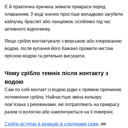
Є й практична причина знімати прикраси перед
плаванням. У воді значно простіше випадково загубити
каблучку, браслет або ланцюжок, особливо під час
активного відпочинку.
Якщо срібло контактувало з морською або хлорованою
водою, після купання його бажано промити чистою
прісною водою та ретельно висушити.
Чому срібло темніє після контакту з
водою
Сам по собі контакт із водою рідко є прямою причиною
потемніння срібла. Найчастіше зміна кольору
пов’язана з речовинами, які потрапляють на прикрасу
разом із вологою або накопичуються на її поверхні.
Срібло вступає в реакцію зі сполуками сірки
, які