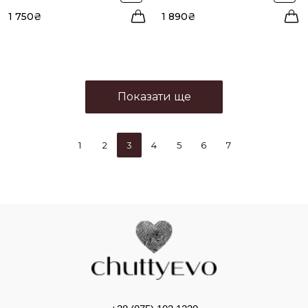
1 750₴
1 890₴
Показати ще
1
2
3
4
5
6
7