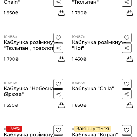
Chain"
"Тюльпан"
1 950₴
1 790₴
10488з
10487с
Каблучка розімкнута
Каблучка розімкнута
"Тюльпан", позолота
"Коі"
1 790₴
1 450₴
10486с
10485с
Каблучка "Небесна
Каблучка "Calla"
бірюза"
1 550₴
1 850₴
-39%
Закінчується
10484с
10483с
Каблучка розімкнута
Каблучка "Корал"