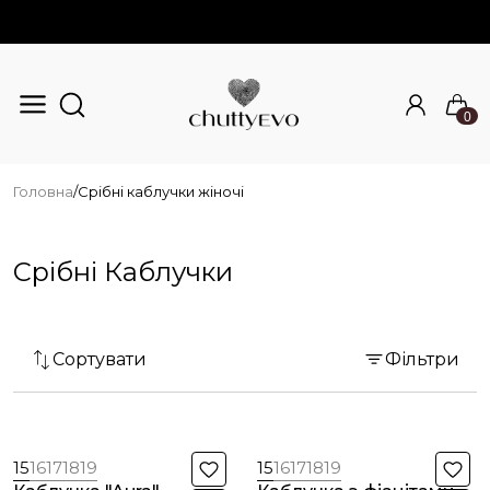
0
Перейти до основного вмісту
Головна
/
Срібні каблучки жіночі
Срібні Каблучки
Сортувати
Фільтри
15
16
17
18
19
15
16
17
18
19