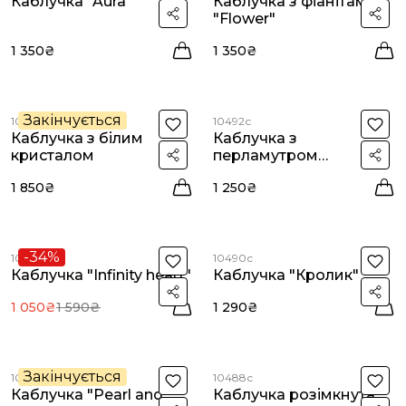
Каблучка "Aura"
Каблучка з фіанітами
"Flower"
1 350₴
1 350₴
Закінчується
10493с
10492с
Каблучка з білим
Каблучка з
кристалом
перламутром
"Sunbeams"
1 850₴
1 250₴
-34%
10491с
10490с
Каблучка "Infinity heart"
Каблучка "Кролик"
1 050₴
1 590₴
1 290₴
Закінчується
10489с
10488с
Каблучка "Pearl and
Каблучка розімкнута