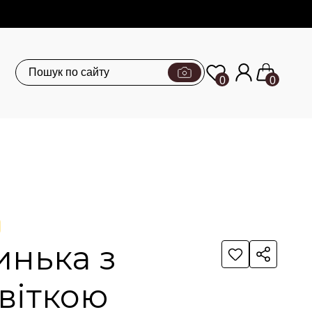
0
0
инька з
віткою