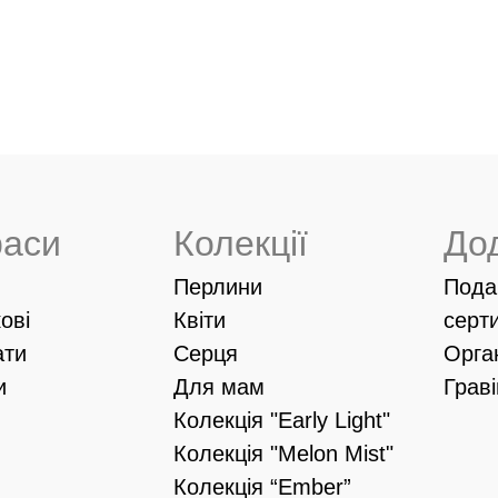
раси
Колекції
До
Перлини
Пода
ові
Квіти
серт
ати
Серця
Орга
и
Для мам
Грав
Колекція "Early Light"
Колекція "Melon Mist"
Колекція “Ember”