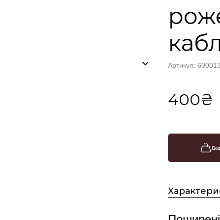
роже
каб
Артикул: 60001
400₴
Дод
Характери
Поширені