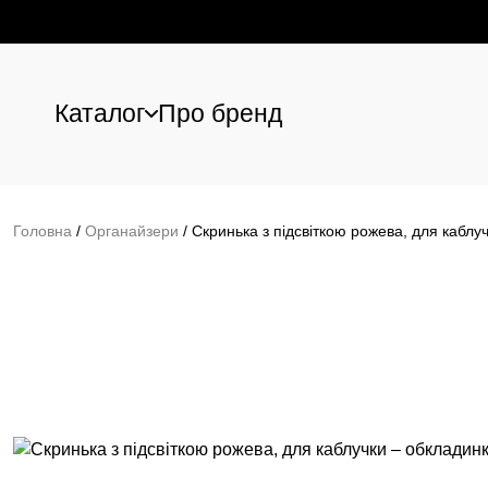
Каталог
Про бренд
Перейти до основного вмісту
Головна
/
Органайзери
/
Скринька з підсвіткою рожева, для каблу