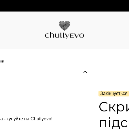
чки
Закінчується
Скр
підс