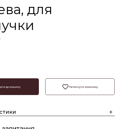
ва, для
лучки
3
ати до кошику
Натякнути коханому
стики
 запитання