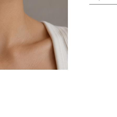
Якщо вам наді
Оплата при отр
При оплаті піс