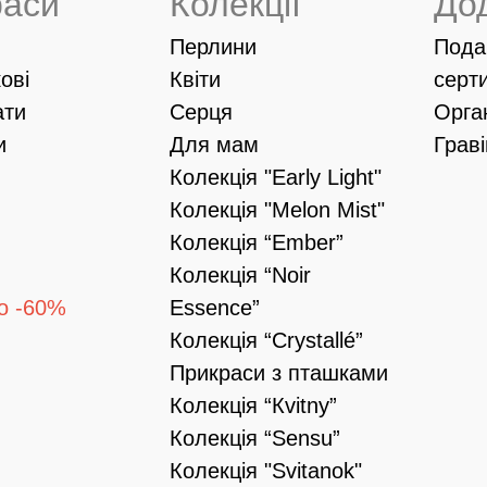
раси
Колекції
До
Перлини
Пода
ові
Квіти
серт
ати
Серця
Орга
и
Для мам
Грав
Колекція "Early Light"
Колекція "Melon Mist"
Колекція “Ember”
Колекція “Noir
о -60%
Essence”
Колекція “Crystallé”
Прикраси з пташками
Колекція “Кvitny”
Колекція “Sensu”
Колекція "Svitanok"