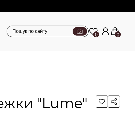
0
0
ежки "Lume"
с