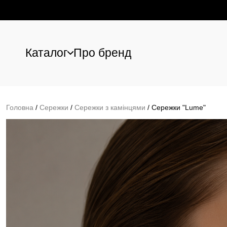
Каталог
Про бренд
Перейти до основного вмісту
Головна
/
Сережки
/
Сережки з камінцями
/
Сережки "Lume"