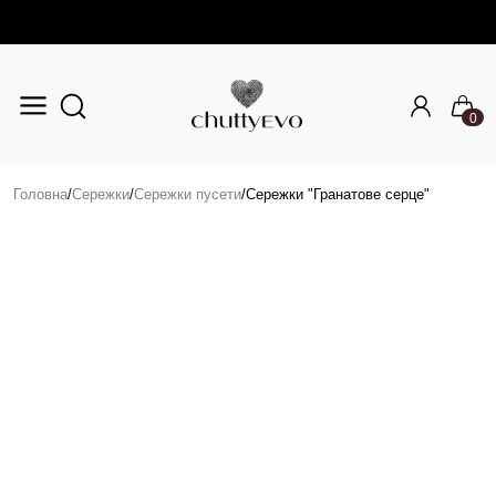
0
Перейти до основного вмісту
Головна
/
Сережки
/
Сережки пусети
/
Сережки "Гранатове серце"