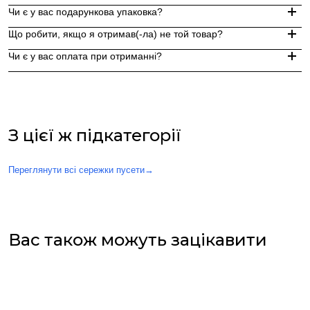
Замовлення, оформлені до 15:00, відправляються в той же д
Чи є у вас подарункова упаковка?
Індивідуальні замовлення (гравіювання, вироби з перлин руч
Доставка по Україні - Безкоштовно від 3000 грн.
Що робити, якщо я отримав(-ла) не той товар?
За додаткову по Європі та світу , служба доставки "Укр пошт
Так, ми надаємо стильну фірмову упаковку до кожного зам
Чи є у вас оплата при отриманні?
Якщо вам надійшов товар, який не відповідає замовленому,
Оплата при отриманні у відділенні Нової пошти (накладений 
При оплаті післяплатою Ви окремо оплачуєте комісію Нової 
З цієї ж підкатегорії
Переглянути всі сережки пусети
→
Вас також можуть зацікавити