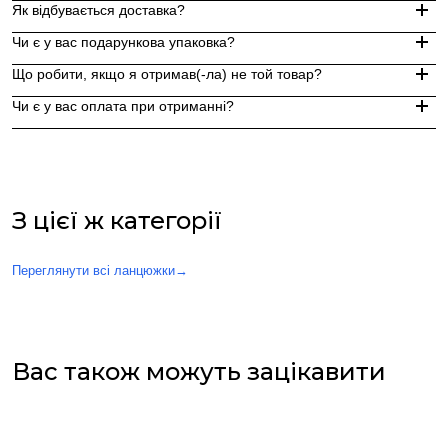
Як відбувається доставка?
Замовлення, оформлені до 15:00, відправляються в той же д
Чи є у вас подарункова упаковка?
Індивідуальні замовлення (гравіювання, вироби з перлин руч
Доставка по Україні - Безкоштовно від 3000 грн.
Що робити, якщо я отримав(-ла) не той товар?
За додаткову по Європі та світу , служба доставки "Укр пошт
Так, ми надаємо стильну фірмову упаковку до кожного зам
Чи є у вас оплата при отриманні?
Якщо вам надійшов товар, який не відповідає замовленому,
Оплата при отриманні у відділенні Нової пошти (накладений 
При оплаті післяплатою Ви окремо оплачуєте комісію Нової 
З цієї ж категорії
Переглянути всі ланцюжки
→
Вас також можуть зацікавити