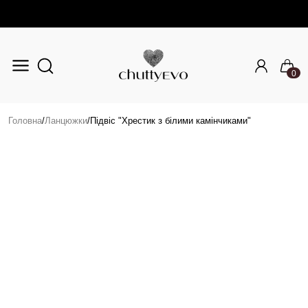
0
Перейти до основного вмісту
Головна
/
Ланцюжки
/
Підвіс "Хрестик з білими камінчиками"