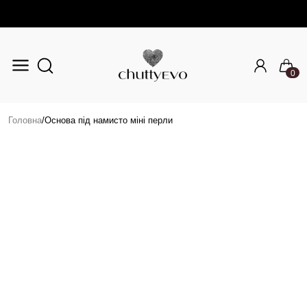
0
Перейти до основного вмісту
Головна
/
Основа під намисто міні перли