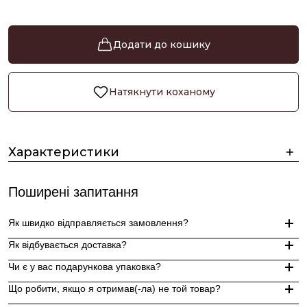
Додати до кошику
Натякнути коханому
Характеристики
Поширені запитання
Як швидко відправляється замовлення?
Як відбувається доставка?
Замовлення, оформлені до 15:00, відправляються в той же д
Чи є у вас подарункова упаковка?
Індивідуальні замовлення (гравіювання, вироби з перлин руч
Доставка по Україні - Безкоштовно від 3000 грн.
Що робити, якщо я отримав(-ла) не той товар?
За додаткову по Європі та світу , служба доставки "Укр пошт