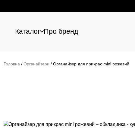
Каталог
Про бренд
Перейти до основного вмісту
Головна
/
Органайзери
/
Органайзер для прикрас mini рожевий