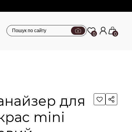
0
0
анайзер для
крас mini