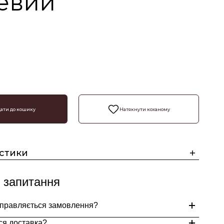
евий
ати до кошику
Натякнути коханому
стики
 запитання
дправляється замовлення?
ся доставка?