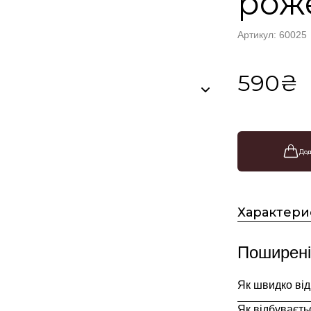
рож
Артикул: 60025
590₴
Дод
Характери
Поширені
Як швидко ві
Як відбуваєть