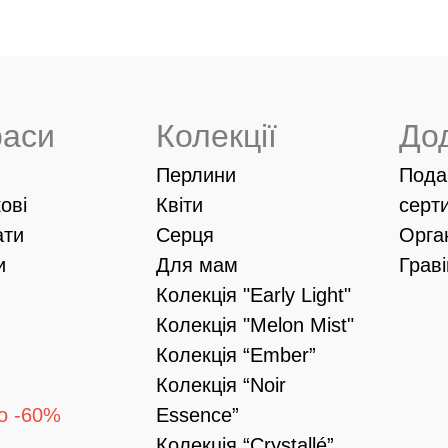
раси
Колекції
До
Перлини
Пода
ові
Квіти
серт
ати
Серця
Орга
и
Для мам
Грав
Колекція "Early Light"
Колекція "Melon Mist"
Колекція “Ember”
Колекція “Noir
о -60%
Essence”
Колекція “Crystallé”