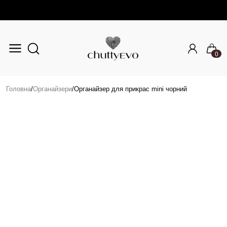
0
Перейти до основного вмісту
Головна
/
Органайзери
/
Органайзер для прикрас mini чорний