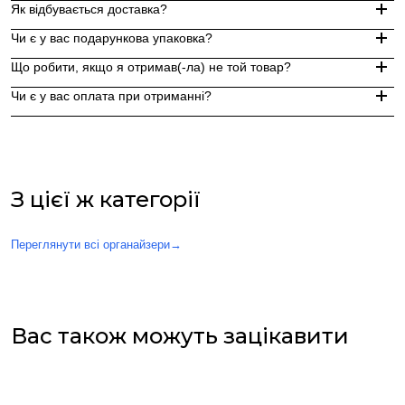
Як відбувається доставка?
Замовлення, оформлені до 15:00, відправляються в той же д
Чи є у вас подарункова упаковка?
Індивідуальні замовлення (гравіювання, вироби з перлин руч
Доставка по Україні - Безкоштовно від 3000 грн.
Що робити, якщо я отримав(-ла) не той товар?
За додаткову по Європі та світу , служба доставки "Укр пошт
Так, ми надаємо стильну фірмову упаковку до кожного зам
Чи є у вас оплата при отриманні?
Якщо вам надійшов товар, який не відповідає замовленому,
Оплата при отриманні у відділенні Нової пошти (накладений 
При оплаті післяплатою Ви окремо оплачуєте комісію Нової 
З цієї ж категорії
Переглянути всі органайзери
→
Вас також можуть зацікавити