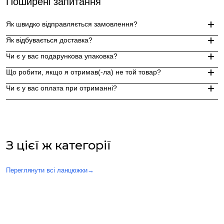
Поширені запитання
Як швидко відправляється замовлення?
Як відбувається доставка?
Замовлення, оформлені до 15:00, відправляються в той же д
Чи є у вас подарункова упаковка?
Індивідуальні замовлення (гравіювання, вироби з перлин руч
Доставка по Україні - Безкоштовно від 3000 грн.
Що робити, якщо я отримав(-ла) не той товар?
За додаткову по Європі та світу , служба доставки "Укр пошт
Так, ми надаємо стильну фірмову упаковку до кожного зам
Чи є у вас оплата при отриманні?
Якщо вам надійшов товар, який не відповідає замовленому,
Оплата при отриманні у відділенні Нової пошти (накладений 
При оплаті післяплатою Ви окремо оплачуєте комісію Нової 
З цієї ж категорії
Переглянути всі ланцюжки
→
Вас також можуть зацікавити