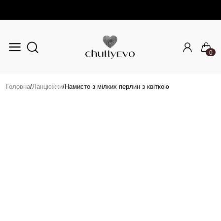
0
Перейти до основного вмісту
Головна
/
Ланцюжки
/
Намисто з мілких перлин з квіткою