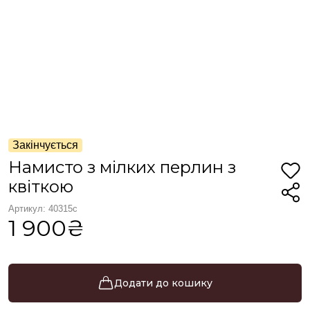
Закінчується
Намисто з мілких перлин з
квіткою
Артикул: 40315с
1 900₴
Додати до кошику