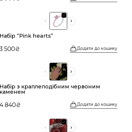
Набір “Pink hearts”
3 500₴
Додати до кошику
Набір з краплеподібним червоним
каменем
4 840₴
Додати до кошику