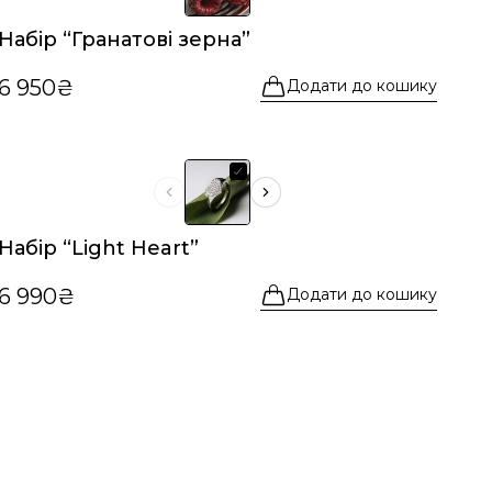
Набір “Гранатові зерна”
6 950₴
Додати до кошику
Набір “Light Heart”
6 990₴
Додати до кошику