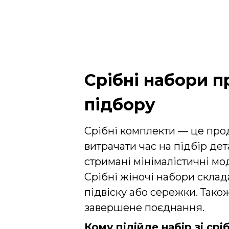
Срібні набори п
підбору
Срібні комплекти — це про
витрачати час на підбір дет
стримані мінімалістичні мод
Срібні жіночі набори склад
підвіску або сережки. Також
завершене поєднання.
Кому підійде набір зі срі