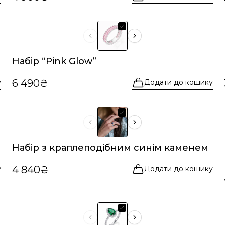
Набір “Pink Glow”
6 490₴
у
Додати до кошику
Набір з краплеподібним синім каменем
4 840₴
у
Додати до кошику