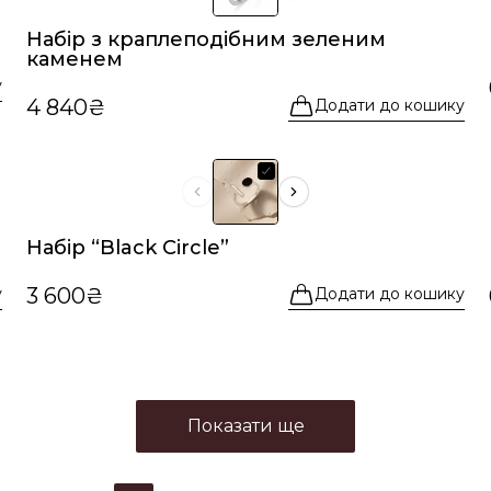
Набір з краплеподібним зеленим
каменем
у
4 840₴
Додати до кошику
Набір “Black Circle”
3 600₴
у
Додати до кошику
Показати ще