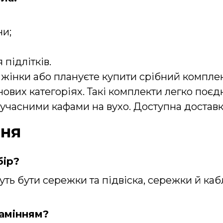
ни;
 підлітків.
жінки або плануєте купити срібний комплек
інових категоріях. Такі комплекти легко поє
сучасними
кафами на вухо
. Доступна доставк
ння
бір?
ть бути сережки та підвіска, сережки й каб
камінням?