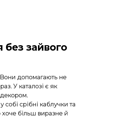
 без зайвого
 Вони допомагають не
аз. У каталозі є як
 декором.
 у собі
срібні каблучки
та
о хоче більш виразне й