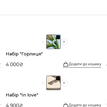
Набір "Горлиця"
4 000₴
у
Додати до кошику
Набір "In love"
4 900₴
у
Додати до кошику