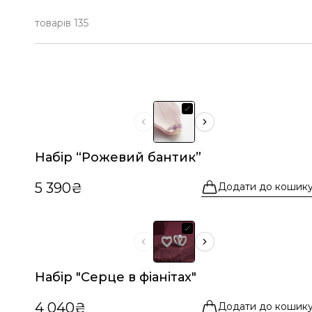
товарів 135
Набір “Рожевий бантик”
5 390₴
Додати до кошик
Набір "Серце в фіанітах"
4 040₴
Додати до кошик