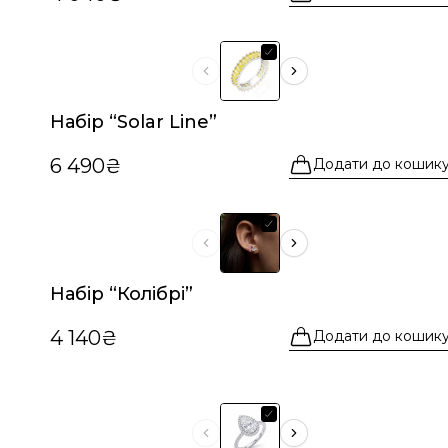
Набір “Solar Line”
6 490₴
Додати до кошик
Набір “Колібрі”
4 140₴
Додати до кошик