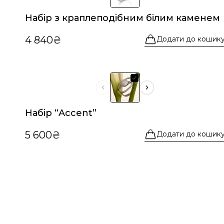
Набір з краплеподібним білим каменем
4 840₴
Додати до кошик
Набір “Accent”
5 600₴
Додати до кошик