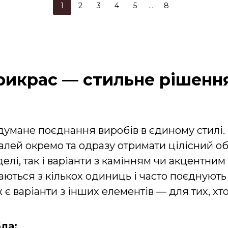
1
2
3
4
5
…
8
рикрас — стильне рішення
думане поєднання виробів в єдиному стилі.
алей окремо та одразу отримати цілісний обр
елі, так і варіанти з камінням чи акцентним
аються з кількох одиниць і часто поєднують
 є варіанти з інших елементів — для тих, хт
бла: