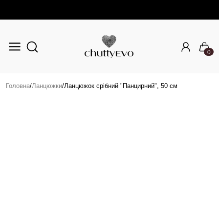
0
Перейти до основного вмісту
Головна
/
Ланцюжки
/
Ланцюжок срібний "Панцирний", 50 см