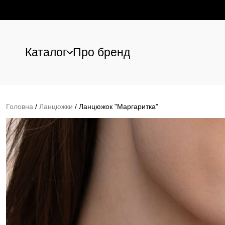
Каталог
Про бренд
Перейти до основного вмісту
Головна
/
Ланцюжки
/
Ланцюжок "Маргаритка"