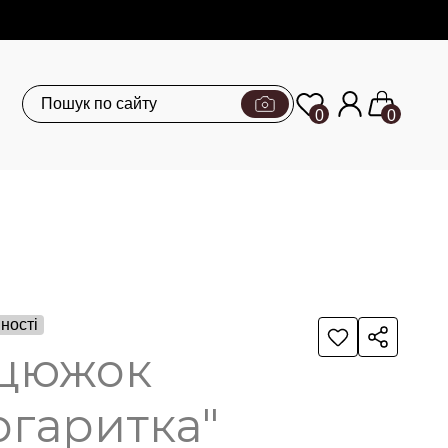
0
0
ності
цюжок
ргаритка"