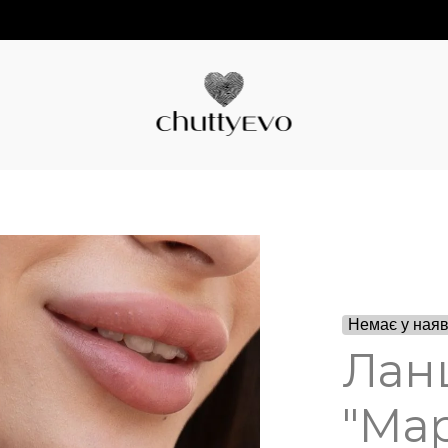
Немає у наяв
Лан
"Ма