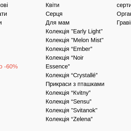
ові
Квіти
серт
ати
Серця
Орга
и
Для мам
Грав
Колекція "Early Light"
Колекція "Melon Mist"
Колекція “Ember”
Колекція “Noir
о -60%
Essence”
Колекція “Crystallé”
Прикраси з пташками
Колекція “Кvitny”
Колекція “Sensu”
Колекція "Svitanok"
Колекція “Zelena”