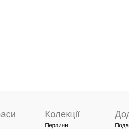
раси
Колекції
До
Перлини
Пода