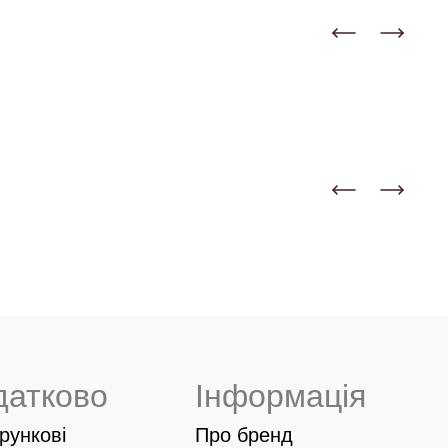
датково
Інформація
рункові
Про бренд