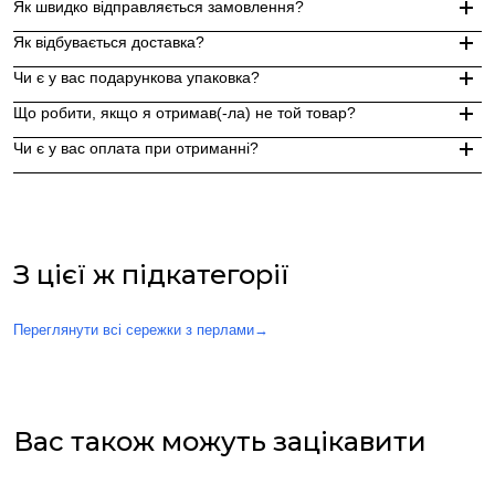
Як швидко відправляється замовлення?
Як відбувається доставка?
Замовлення, оформлені до 15:00, відправляються в той же д
Чи є у вас подарункова упаковка?
Індивідуальні замовлення (гравіювання, вироби з перлин руч
Доставка по Україні - Безкоштовно від 3000 грн.
Що робити, якщо я отримав(-ла) не той товар?
За додаткову по Європі та світу , служба доставки "Укр пошт
Так, ми надаємо стильну фірмову упаковку до кожного зам
Чи є у вас оплата при отриманні?
Якщо вам надійшов товар, який не відповідає замовленому,
Оплата при отриманні у відділенні Нової пошти (накладений 
При оплаті післяплатою Ви окремо оплачуєте комісію Нової 
З цієї ж підкатегорії
Переглянути всі сережки з перлами
→
Вас також можуть зацікавити