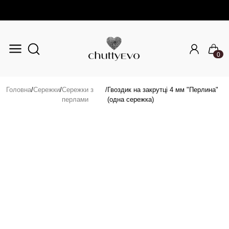
0
Перейти до основного вмісту
Головна
/
Сережки
/
Сережки з
/
Гвоздик на закрутці 4 мм "Перлина"
перлами
(одна сережка)