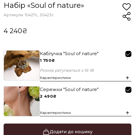
Набір «Soul of nature»
Артикули: 10427с, 30423с
4 240₴
Каблучка "Soul of nature"
1 750₴
Розмір регулюється з 16-18
Характеристики
Сережки "Soul of nature"
2 490₴
Характеристики
Додати до кошику