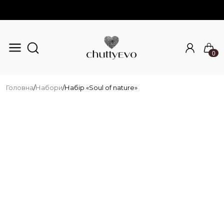
0
Перейти до основного вмісту
Головна
/
Набори
/
Набір «Soul of nature»