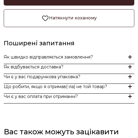
Натякнути коханому
Поширені запитання
Як швидко відправляється замовлення?
Як відбувається доставка?
Замовлення, оформлені до 15:00, відправляються в той же д
Чи є у вас подарункова упаковка?
Індивідуальні замовлення (гравіювання, вироби з перлин руч
Доставка по Україні - Безкоштовно від 3000 грн.
Що робити, якщо я отримав(-ла) не той товар?
За додаткову по Європі та світу , служба доставки "Укр пошт
Так, ми надаємо стильну фірмову упаковку до кожного зам
Чи є у вас оплата при отриманні?
Якщо вам надійшов товар, який не відповідає замовленому,
Оплата при отриманні у відділенні Нової пошти (накладений 
При оплаті післяплатою Ви окремо оплачуєте комісію Нової 
Вас також можуть зацікавити