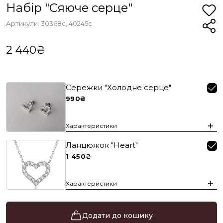
Набір "Сяюче серце"
Артикули: 30368с, 40245с
2 440₴
Сережки "Холодне серце"
990₴
Характеристики
Ланцюжок "Heart"
1 450₴
Характеристики
Додати до кошику