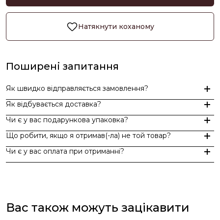
Натякнути коханому
Поширені запитання
Як швидко відправляється замовлення?
Як відбувається доставка?
Замовлення, оформлені до 15:00, відправляються в той же д
Чи є у вас подарункова упаковка?
Індивідуальні замовлення (гравіювання, вироби з перлин руч
Доставка по Україні - Безкоштовно від 3000 грн.
Що робити, якщо я отримав(-ла) не той товар?
За додаткову по Європі та світу , служба доставки "Укр пошт
Так, ми надаємо стильну фірмову упаковку до кожного зам
Чи є у вас оплата при отриманні?
Якщо вам надійшов товар, який не відповідає замовленому,
Оплата при отриманні у відділенні Нової пошти (накладений 
При оплаті післяплатою Ви окремо оплачуєте комісію Нової 
Вас також можуть зацікавити