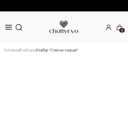
0
Перейти до основного вмісту
Головна
/
Набори
/
Набір "Сяюче серце"