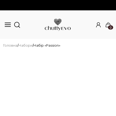
0
Перейти до основного вмісту
Головна
/
Набори
/
Набір «Passion»