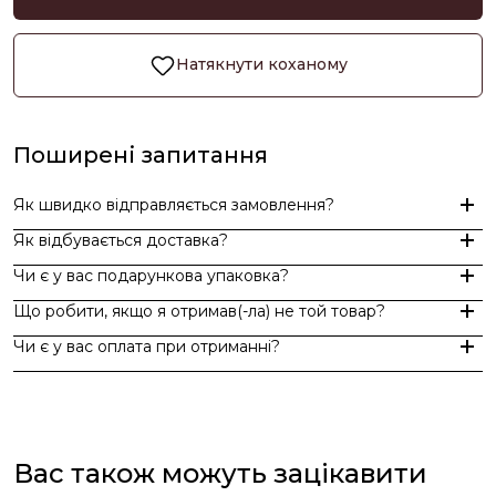
Натякнути коханому
Поширені запитання
Як швидко відправляється замовлення?
Як відбувається доставка?
Замовлення, оформлені до 15:00, відправляються в той же д
Чи є у вас подарункова упаковка?
Індивідуальні замовлення (гравіювання, вироби з перлин руч
Доставка по Україні - Безкоштовно від 3000 грн.
Що робити, якщо я отримав(-ла) не той товар?
За додаткову по Європі та світу , служба доставки "Укр пошт
Так, ми надаємо стильну фірмову упаковку до кожного зам
Чи є у вас оплата при отриманні?
Якщо вам надійшов товар, який не відповідає замовленому,
Оплата при отриманні у відділенні Нової пошти (накладений 
При оплаті післяплатою Ви окремо оплачуєте комісію Нової 
Вас також можуть зацікавити