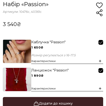
Набір «Passion»
Артикули: 10476с, 40361с
3 540₴
Каблучка "Passion"
1 650₴
Розмір регулюється з 16-17.5
Характеристики
Ланцюжок "Passion"
1 890₴
Характеристики
Додати до кошику