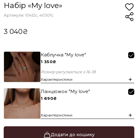
Набір «My love»
Артикули: 10412с, 40301с
3 040₴
Каблучка "My love"
1 350₴
Розмір регулюється з 16-18
Характеристики
Ланцюжок "My love"
1 690₴
Характеристики
Додати до кошику