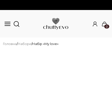
0
Перейти до основного вмісту
Головна
/
Набори
/
Набір «My love»