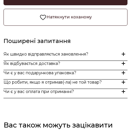
Натякнути коханому
Поширені запитання
Як швидко відправляється замовлення?
Як відбувається доставка?
Замовлення, оформлені до 15:00, відправляються в той же д
Чи є у вас подарункова упаковка?
Індивідуальні замовлення (гравіювання, вироби з перлин руч
Доставка по Україні - Безкоштовно від 3000 грн.
Що робити, якщо я отримав(-ла) не той товар?
За додаткову по Європі та світу , служба доставки "Укр пошт
Так, ми надаємо стильну фірмову упаковку до кожного зам
Чи є у вас оплата при отриманні?
Якщо вам надійшов товар, який не відповідає замовленому,
Оплата при отриманні у відділенні Нової пошти (накладений 
При оплаті післяплатою Ви окремо оплачуєте комісію Нової 
Вас також можуть зацікавити