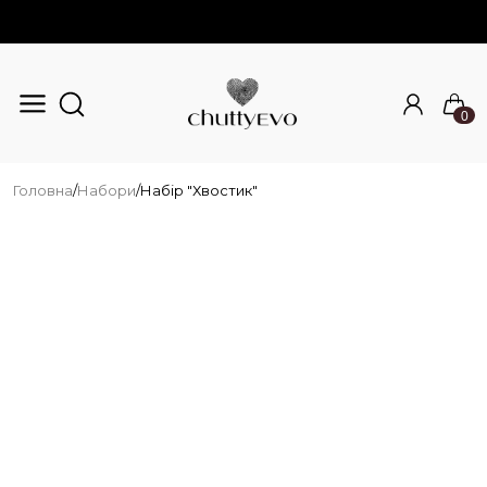
0
Перейти до основного вмісту
Головна
/
Набори
/
Набір "Хвостик"