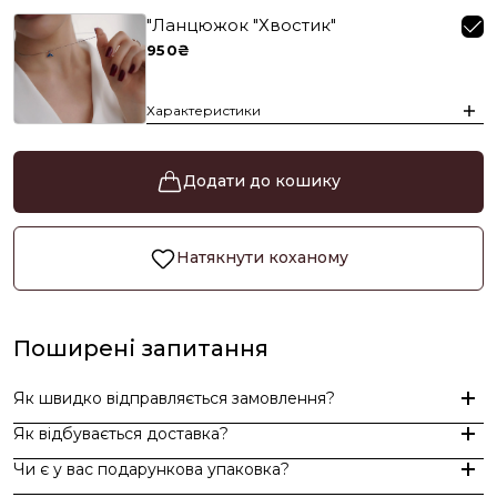
"Ланцюжок "Хвостик"
950₴
Характеристики
Додати до кошику
Натякнути коханому
Поширені запитання
Як швидко відправляється замовлення?
Як відбувається доставка?
Замовлення, оформлені до 15:00, відправляються в той же д
Чи є у вас подарункова упаковка?
Індивідуальні замовлення (гравіювання, вироби з перлин руч