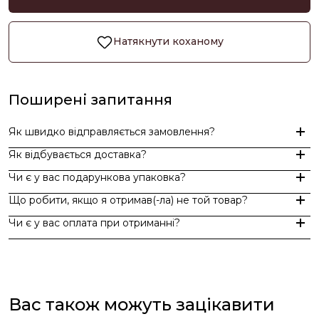
Натякнути коханому
Поширені запитання
Як швидко відправляється замовлення?
Як відбувається доставка?
Замовлення, оформлені до 15:00, відправляються в той же д
Чи є у вас подарункова упаковка?
Індивідуальні замовлення (гравіювання, вироби з перлин руч
Доставка по Україні - Безкоштовно від 3000 грн.
Що робити, якщо я отримав(-ла) не той товар?
За додаткову по Європі та світу , служба доставки "Укр пошт
Так, ми надаємо стильну фірмову упаковку до кожного зам
Чи є у вас оплата при отриманні?
Якщо вам надійшов товар, який не відповідає замовленому,
Оплата при отриманні у відділенні Нової пошти (накладений 
При оплаті післяплатою Ви окремо оплачуєте комісію Нової 
Вас також можуть зацікавити