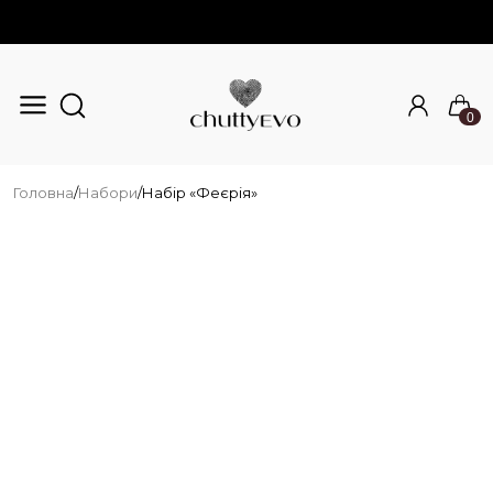
0
Перейти до основного вмісту
Головна
/
Набори
/
Набір «Феєрія»