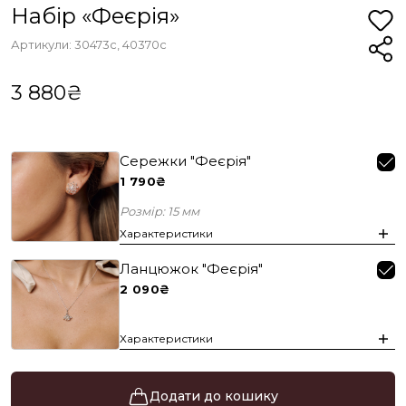
Набір «Феєрія»
Артикули: 30473с, 40370с
3 880₴
Сережки "Феєрія"
1 790₴
Розмір: 15 мм
Характеристики
Ланцюжок "Феєрія"
2 090₴
Характеристики
Додати до кошику