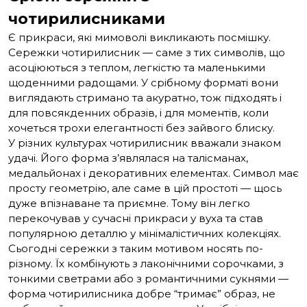
чотирилисниками
Є прикраси, які мимоволі викликають посмішку.
Сережки чотирилисник — саме з тих символів, що
асоціюються з теплом, легкістю та маленькими
щоденними радощами. У срібному форматі вони
виглядають стримано та акуратно, тож підходять і
для повсякденних образів, і для моментів, коли
хочеться трохи елегантності без зайвого блиску.
У різних культурах чотирилисник вважали знаком
удачі. Його форма з’являлася на талісманах,
медальйонах і декоративних елементах. Символ має
просту геометрію, але саме в цій простоті — щось
дуже впізнаване та приємне. Тому він легко
перекочував у сучасні прикраси у вуха та став
популярною деталлю у мінімалістичних колекціях.
Сьогодні сережки з таким мотивом носять по-
різному. Їх комбінують з лаконічними сорочками, з
тонкими светрами або з романтичними сукнями —
форма чотирилисника добре “тримає” образ, не