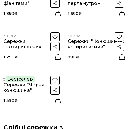
фіанітами"
перламутром
1 850₴
1 690₴
30376с
30359с
Сережки
Сережки "Конюшина-
"Чотирилисник"
чотирилисник"
1 290₴
990₴
Бестселер
30084с
Сережки "Чорна
конюшина"
1 390₴
Срібні сережки з