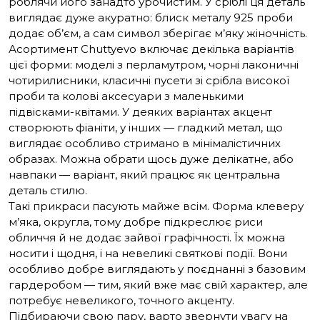
роблячи його занадто урочистим. У сріблі ця деталь
виглядає дуже акуратно: блиск металу 925 проби
додає об’єм, а сам символ зберігає м’яку жіночність.
Асортимент Chuttyevo включає декілька варіантів
цієї форми: моделі з перламутром, чорні лаконичні
чотирилисники, класичні пусети зі срібла високої
проби та колові аксесуари з маленькими
підвісками-квітами. У деяких варіантах акцент
створюють фіаніти, у інших — гладкий метал, що
виглядає особливо стримано в мінімалістичних
образах. Можна обрати щось дуже делікатне, або
навпаки — варіант, який працює як центральна
деталь стилю.
Такі прикраси пасують майже всім. Форма клеверу
м’яка, округла, тому добре підкреслює риси
обличчя й не додає зайвої графічності. Їх можна
носити і щодня, і на невеликі святкові події. Вони
особливо добре виглядають у поєднанні з базовим
гардеробом — тим, який вже має свій характер, але
потребує невеликого, точного акценту.
Підбираючи свою пару, варто звернути увагу на