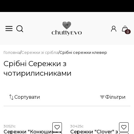
0
Перейти до основного вмісту
Головна
/
Сережки зі срібла
/
Срібні сережки клевер
Срібні Сережки з
чотирилисниками
Сортувати
Фільтри
30521с
30425с
Сережки "Конюшина з
Сережки "Clover" з