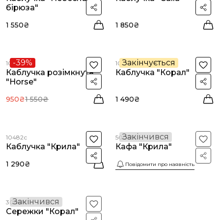
бірюза"
1 550₴
1 850₴
-39%
Закінчується
10484с
10483с
Каблучка розімкнута
Каблучка "Корал"
"Horse"
950₴
1 550₴
1 490₴
Закінчився
10482с
50035с
Каблучка "Крила"
Кафа "Крила"
1 290₴
Повідомити про наявність
Закінчився
30481с
Сережки "Корал"