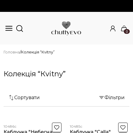
0
Перейти до основного вмісту
Головна
/
Колекція “Кvitny”
Колекція “Кvitny”
Сортувати
Фільтри
10486с
10485с
Каблучка "Небесна
Каблучка "Calla"