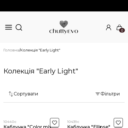
0
Перейти до основного вмісту
Головна
/
Колекція "Early Light"
Колекція "Early Light"
Сортувати
Фільтри
10440с
10439с
Каблучка "Color mix"
Каблучка "Ellipse"