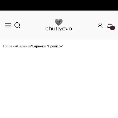
0
Перейти до основного вмісту
Головна
/
Сережки
/
Сережки "Пролісок"