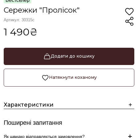
Бестселер
Сережки "Пролісок"
Артикул: 30315с
1 490₴
Додати до кошику
Натякнути коханому
Характеристики
Поширені запитання
Як швидко відправляється замовлення?