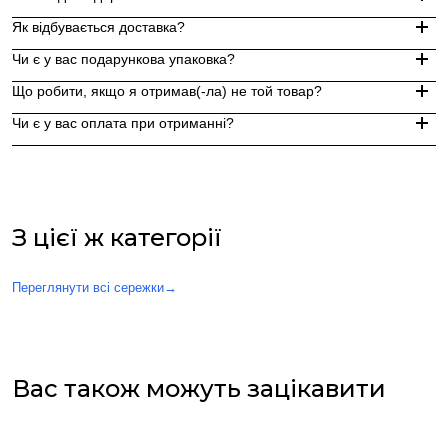
Як відбувається доставка?
Замовлення, оформлені до 15:00, відправляються в той же д
Чи є у вас подарункова упаковка?
Індивідуальні замовлення (гравіювання, вироби з перлин руч
Доставка по Україні - Безкоштовно від 3000 грн.
Що робити, якщо я отримав(-ла) не той товар?
За додаткову по Європі та світу , служба доставки "Укр пошт
Так, ми надаємо стильну фірмову упаковку до кожного зам
Чи є у вас оплата при отриманні?
Якщо вам надійшов товар, який не відповідає замовленому,
Оплата при отриманні у відділенні Нової пошти (накладений 
При оплаті післяплатою Ви окремо оплачуєте комісію Нової 
З цієї ж категорії
Переглянути всі сережки
→
Вас також можуть зацікавити