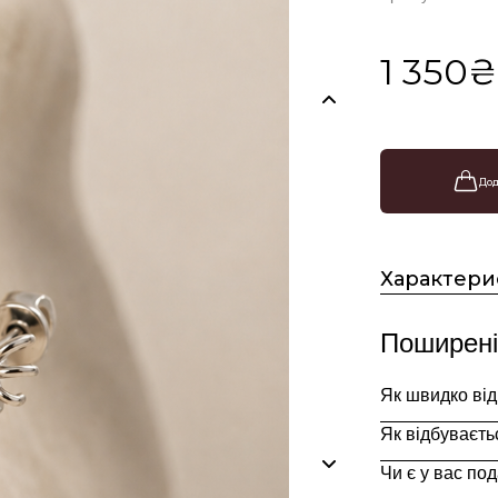
1 350₴
Дод
Характери
Поширені
Як швидко ві
Як відбуваєть
Замовлення, оф
Чи є у вас по
Індивідуальні 