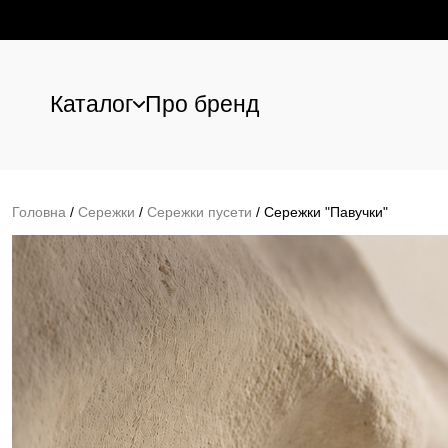
Каталог
Про бренд
Перейти до основного вмісту
Головна
/
Сережки
/
Сережки пусети
/
Сережки "Павучки"