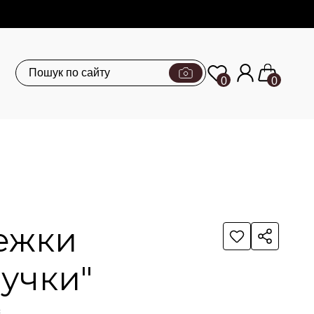
0
0
ежки
учки"
с