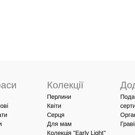
раси
Колекції
До
Перлини
Пода
ові
Квіти
серт
ати
Серця
Орга
и
Для мам
Грав
Колекція "Early Light"