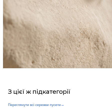
З цієї ж підкатегорії
Переглянути всі сережки пусети
→