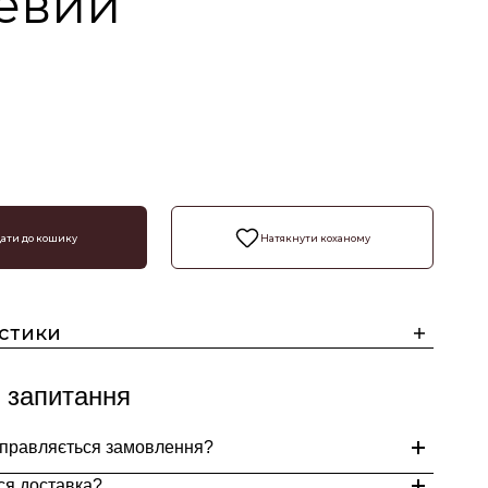
евий
ати до кошику
Натякнути коханому
стики
 запитання
дправляється замовлення?
ся доставка?