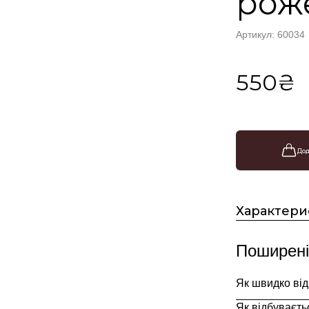
рож
Артикул: 60034
550₴
Дод
Характери
Поширені
Як швидко ві
Як відбуваєть