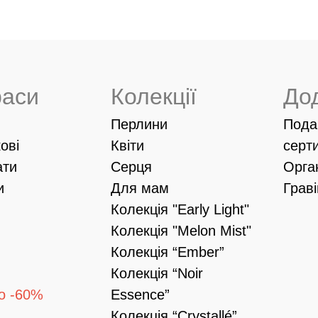
раси
Колекції
До
Перлини
Пода
ові
Квіти
серт
ати
Серця
Орга
и
Для мам
Грав
Колекція "Early Light"
Колекція "Melon Mist"
Колекція “Ember”
Колекція “Noir
о -60%
Essence”
Колекція “Crystallé”