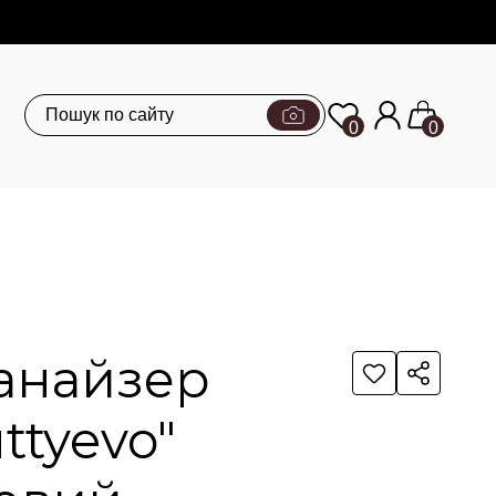
0
0
анайзер
ttyevo"