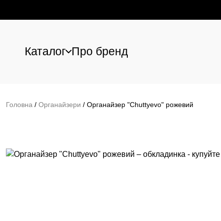
Каталог
Про бренд
Перейти до основного вмісту
Головна
/
Органайзери
/
Органайзер "Chuttyevo" рожевий