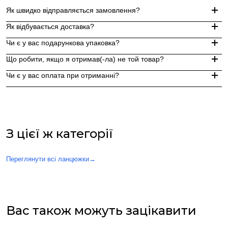
Як швидко відправляється замовлення?
Як відбувається доставка?
Замовлення, оформлені до 15:00, відправляються в той же д
Чи є у вас подарункова упаковка?
Індивідуальні замовлення (гравіювання, вироби з перлин руч
Доставка по Україні - Безкоштовно від 3000 грн.
Що робити, якщо я отримав(-ла) не той товар?
За додаткову по Європі та світу , служба доставки "Укр пошт
Так, ми надаємо стильну фірмову упаковку до кожного зам
Чи є у вас оплата при отриманні?
Якщо вам надійшов товар, який не відповідає замовленому,
Оплата при отриманні у відділенні Нової пошти (накладений 
При оплаті післяплатою Ви окремо оплачуєте комісію Нової 
З цієї ж категорії
Переглянути всі ланцюжки
→
Вас також можуть зацікавити