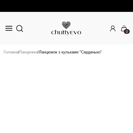
0
Перейти до основного вмісту
Головна
/
Ланцюжки
/
Ланцюжок з кульками "Серденько"