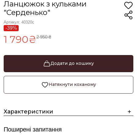
Ланцюжок з кульками
"Серденько"
Артикул: 40320с
-39%
1 790₴
2 950 ₴
Додати до кошику
Натякнути коханому
Характеристики
Поширені запитання