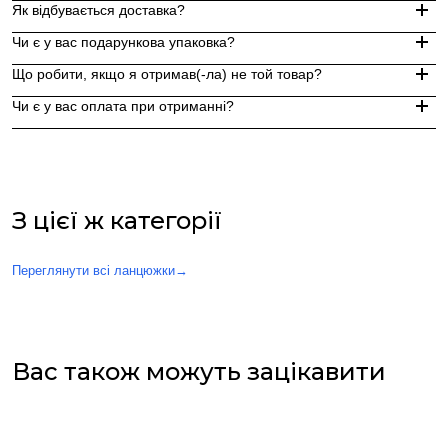
Як відбувається доставка?
Замовлення, оформлені до 15:00, відправляються в той же д
Чи є у вас подарункова упаковка?
Індивідуальні замовлення (гравіювання, вироби з перлин руч
Доставка по Україні - Безкоштовно від 3000 грн.
Що робити, якщо я отримав(-ла) не той товар?
За додаткову по Європі та світу , служба доставки "Укр пошт
Так, ми надаємо стильну фірмову упаковку до кожного зам
Чи є у вас оплата при отриманні?
Якщо вам надійшов товар, який не відповідає замовленому,
Оплата при отриманні у відділенні Нової пошти (накладений 
При оплаті післяплатою Ви окремо оплачуєте комісію Нової 
З цієї ж категорії
Переглянути всі ланцюжки
→
Вас також можуть зацікавити