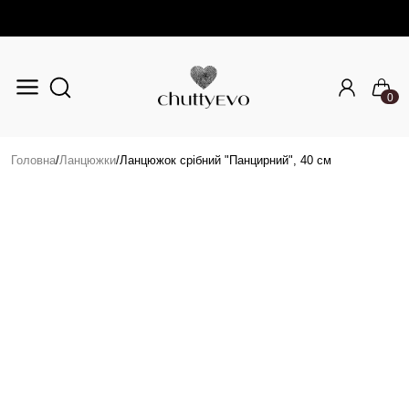
0
Перейти до основного вмісту
Головна
/
Ланцюжки
/
Ланцюжок срібний "Панцирний", 40 см