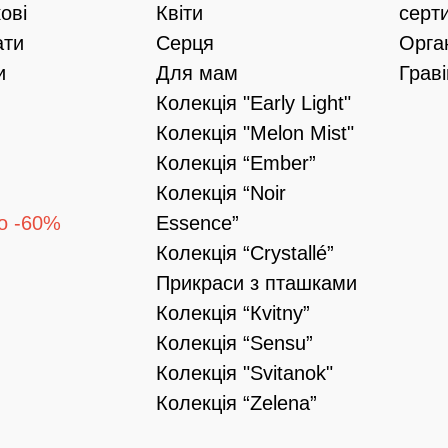
ові
Квіти
серт
ати
Серця
Орга
и
Для мам
Грав
Колекція "Early Light"
Колекція "Melon Mist"
Колекція “Ember”
Колекція “Noir
о -60%
Essence”
Колекція “Crystallé”
Прикраси з пташками
Колекція “Кvitny”
Колекція “Sensu”
Колекція "Svitanok"
Колекція “Zelena”