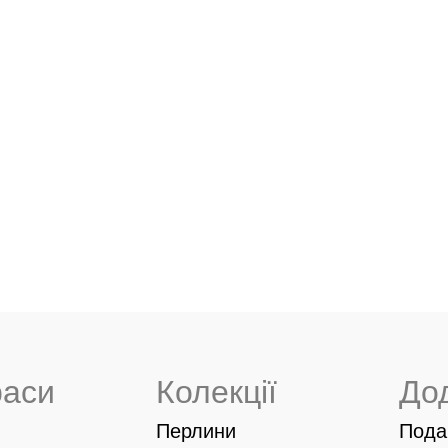
раси
Колекції
До
Перлини
Пода