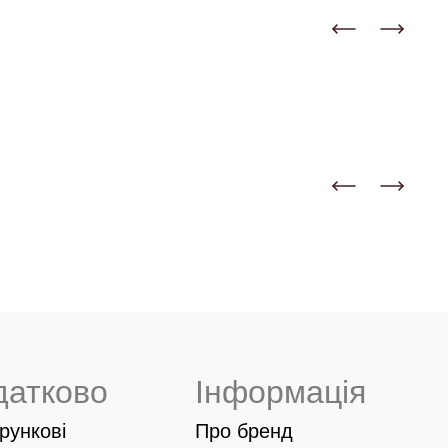
датково
Інформація
рункові
Про бренд