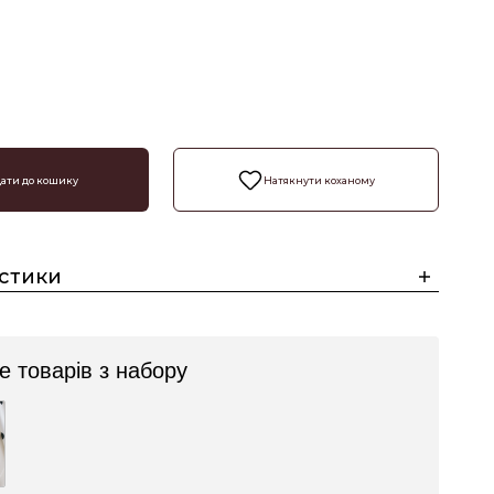
₴
ати до кошику
Натякнути коханому
стики
 товарів з набору