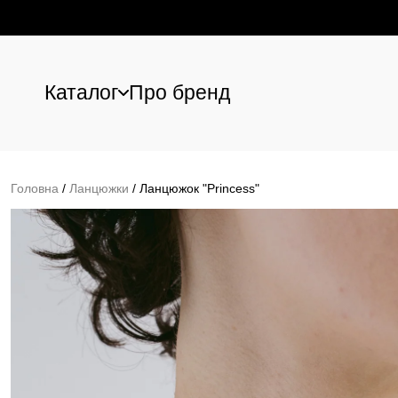
Каталог
Про бренд
Перейти до основного вмісту
Головна
/
Ланцюжки
/
Ланцюжок "Princess"