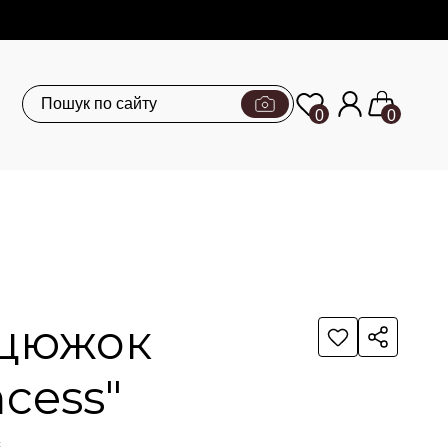
0
0
цюжок
ncess"
с