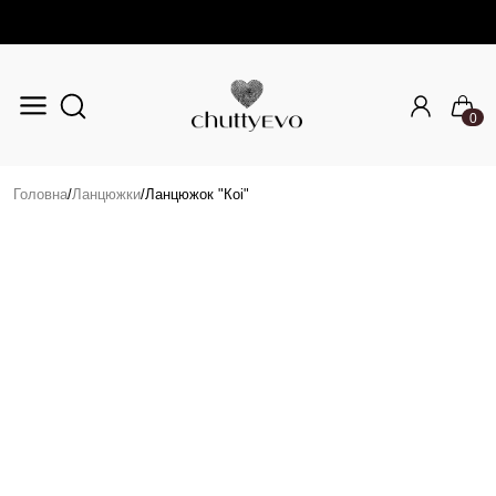
0
Перейти до основного вмісту
Головна
/
Ланцюжки
/
Ланцюжок "Коі"