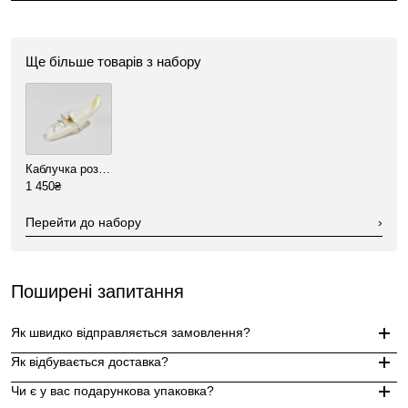
Ще більше товарів з набору
Каблучка розімкнута "Коі"
1 450₴
Перейти до набору
›
Поширені запитання
Як швидко відправляється замовлення?
Як відбувається доставка?
Замовлення, оформлені до 15:00, відправляються в той же д
Чи є у вас подарункова упаковка?
Індивідуальні замовлення (гравіювання, вироби з перлин руч