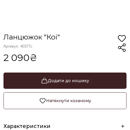
Ланцюжок "Коі"
Артикул: 40377с
2 090₴
Додати до кошику
Натякнути коханому
Характеристики