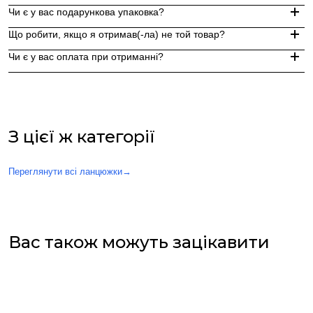
Замовлення, оформлені до 15:00, відправляються в той же д
Чи є у вас подарункова упаковка?
Індивідуальні замовлення (гравіювання, вироби з перлин руч
Доставка по Україні - Безкоштовно від 3000 грн.
Що робити, якщо я отримав(-ла) не той товар?
За додаткову по Європі та світу , служба доставки "Укр пошт
Так, ми надаємо стильну фірмову упаковку до кожного зам
Чи є у вас оплата при отриманні?
Якщо вам надійшов товар, який не відповідає замовленому,
Оплата при отриманні у відділенні Нової пошти (накладений 
При оплаті післяплатою Ви окремо оплачуєте комісію Нової 
З цієї ж категорії
Переглянути всі ланцюжки
→
Вас також можуть зацікавити