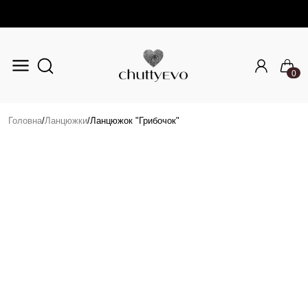
0
Перейти до основного вмісту
Головна
/
Ланцюжки
/
Ланцюжок "Грибочок"