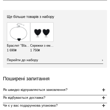
Ще більше товарів з набору
Браслет "Black heart"
Сережки з емаллю "Black heart"
1 690₴
1 750₴
Перейти до набору
›
Поширені запитання
Як швидко відправляється замовлення?
Як відбувається доставка?
Замовлення, оформлені до 15:00, відправляються в той же д
Чи є у вас подарункова упаковка?
Індивідуальні замовлення (гравіювання, вироби з перлин руч