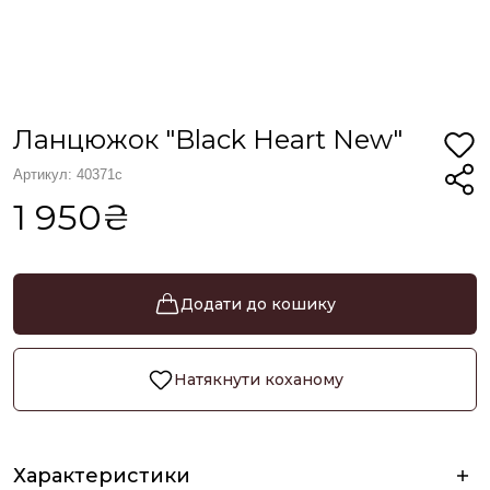
Ланцюжок "Black Heart New"
Артикул: 40371с
1 950₴
Додати до кошику
Натякнути коханому
Характеристики