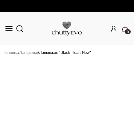
0
Перейти до основного вмісту
Головна
/
Ланцюжки
/
Ланцюжок "Black Heart New"