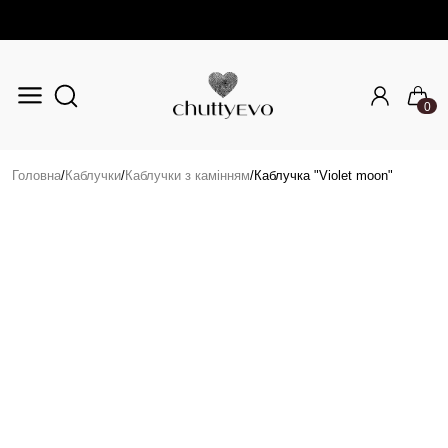
0
Перейти до основного вмісту
Головна
/
Каблучки
/
Каблучки з камінням
/
Каблучка "Violet moon"