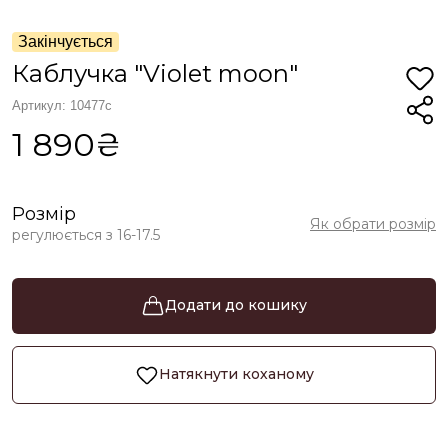
Закінчується
Каблучка "Violet moon"
Артикул: 10477с
1 890₴
Розмір
Як обрати розмір
регулюється з 16-17.5
Додати до кошику
Натякнути коханому