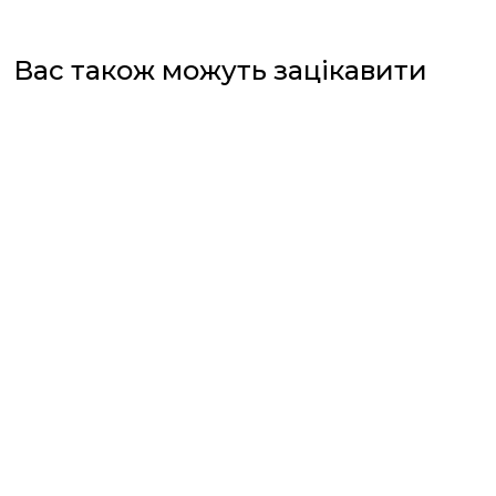
Вас також можуть зацікавити
+38 (075) 102 1230
support@chuttyevo.com.ua
Магазин:
м. Київ, вулиця Софіївська, 4
Пн-Нд 11:00-21:00