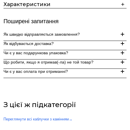
Характеристики
Поширені запитання
Як швидко відправляється замовлення?
Як відбувається доставка?
Замовлення, оформлені до 15:00, відправляються в той же д
Чи є у вас подарункова упаковка?
Індивідуальні замовлення (гравіювання, вироби з перлин руч
Доставка по Україні - Безкоштовно від 3000 грн.
Що робити, якщо я отримав(-ла) не той товар?
За додаткову по Європі та світу , служба доставки "Укр пошт
Так, ми надаємо стильну фірмову упаковку до кожного зам
Чи є у вас оплата при отриманні?
Якщо вам надійшов товар, який не відповідає замовленому,
Оплата при отриманні у відділенні Нової пошти (накладений 
При оплаті післяплатою Ви окремо оплачуєте комісію Нової 
З цієї ж підкатегорії
Переглянути всі каблучки з камінням
→