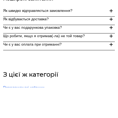
Як швидко відправляється замовлення?
Як відбувається доставка?
Замовлення, оформлені до 15:00, відправляються в той же д
Чи є у вас подарункова упаковка?
Індивідуальні замовлення (гравіювання, вироби з перлин руч
Доставка по Україні - Безкоштовно від 3000 грн.
Що робити, якщо я отримав(-ла) не той товар?
За додаткову по Європі та світу , служба доставки "Укр пошт
Так, ми надаємо стильну фірмову упаковку до кожного зам
Чи є у вас оплата при отриманні?
Якщо вам надійшов товар, який не відповідає замовленому,
Оплата при отриманні у відділенні Нової пошти (накладений 
При оплаті післяплатою Ви окремо оплачуєте комісію Нової 
З цієї ж категорії
Переглянути всі каблучки
→
Вас також можуть зацікавити