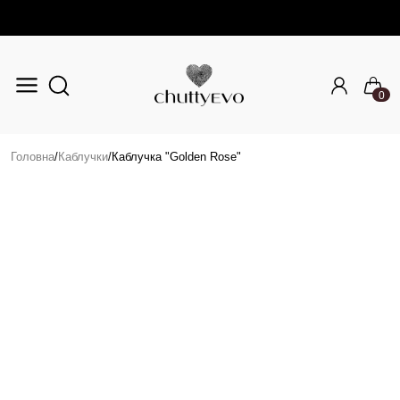
0
Перейти до основного вмісту
Головна
/
Каблучки
/
Каблучка "Golden Rose"