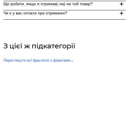
Доставка по Україні - Безкоштовно від 3000 грн.
Що робити, якщо я отримав(-ла) не той товар?
За додаткову по Європі та світу , служба доставки "Укр пошт
Так, ми надаємо стильну фірмову упаковку до кожного зам
Чи є у вас оплата при отриманні?
Якщо вам надійшов товар, який не відповідає замовленому,
Оплата при отриманні у відділенні Нової пошти (накладений 
При оплаті післяплатою Ви окремо оплачуєте комісію Нової 
З цієї ж підкатегорії
Переглянути всі браслети з фіанітами
→
Вас також можуть зацікавити