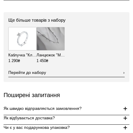
Ще більше товарів з набору
Каблучка "Класика"
Ланцюжок "Міні кристали"
1 290₴
1 450₴
Перейти до набору
›
Поширені запитання
Як швидко відправляється замовлення?
Як відбувається доставка?
Замовлення, оформлені до 15:00, відправляються в той же д
Чи є у вас подарункова упаковка?
Індивідуальні замовлення (гравіювання, вироби з перлин руч