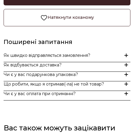
Натякнути коханому
Поширені запитання
Як швидко відправляється замовлення?
Як відбувається доставка?
Замовлення, оформлені до 15:00, відправляються в той же д
Чи є у вас подарункова упаковка?
Індивідуальні замовлення (гравіювання, вироби з перлин руч
Доставка по Україні - Безкоштовно від 3000 грн.
Що робити, якщо я отримав(-ла) не той товар?
За додаткову по Європі та світу , служба доставки "Укр пошт
Так, ми надаємо стильну фірмову упаковку до кожного зам
Чи є у вас оплата при отриманні?
Якщо вам надійшов товар, який не відповідає замовленому,
Оплата при отриманні у відділенні Нової пошти (накладений 
При оплаті післяплатою Ви окремо оплачуєте комісію Нової 
Вас також можуть зацікавити