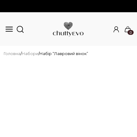
0
Перейти до основного вмісту
Головна
/
Набори
/
Набір “Лавровий вінок”