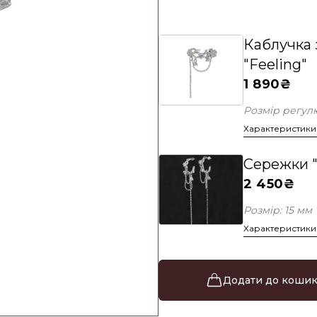
Каблучка 
"Feeling"
1 890₴
Розмір регулю
Характеристики
Сережки "
2 450₴
Розмір: 15 мм
Характеристики
Додати до коши