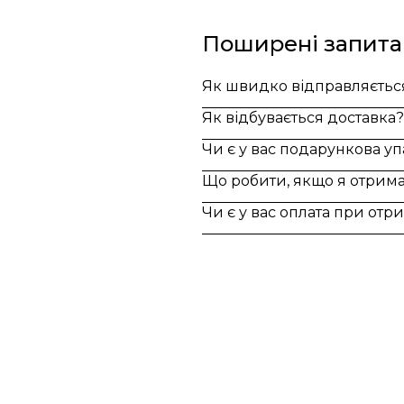
Поширені запит
Як швидко відправляєтьс
Як відбувається доставка?
Замовлення, оформлені до 15:0
Чи є у вас подарункова у
Індивідуальні замовлення (грав
Доставка по Україні - Безкошт
Що робити, якщо я отримав
За додаткову по Європі та світ
Так, ми надаємо стильну фірм
Чи є у вас оплата при отр
Якщо вам надійшов товар, який
Оплата при отриманні у відділ
При оплаті післяплатою Ви окр