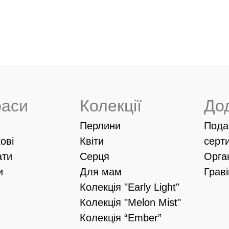
раси
Колекції
До
Перлини
Пода
ові
Квіти
серт
ати
Серця
Орга
и
Для мам
Грав
Колекція "Early Light"
Колекція "Melon Mist"
Колекція “Ember”