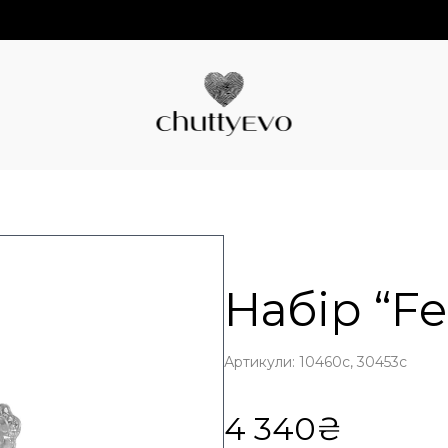
Набір “Fe
Артикули: 10460с, 30453с
4 340₴