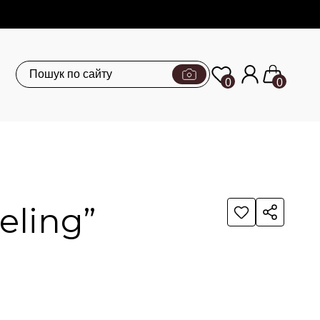
0
0
eling”