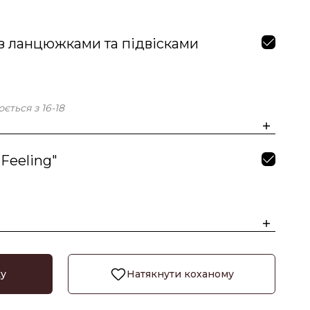
з ланцюжками та підвісками
ється з 16-18
Feeling"
ку
Натякнути коханому