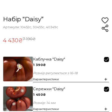
Набір “Daisy”
Артикули: 10452с, 30455с, 40349с
7 190₴
4 430₴
Каблучка "Daisy"
1 390₴
Розмір регулюється з 16-18
Характеристики
Сережки "Daisy"
1 450₴
Розмір: 14 мм
Характеристики