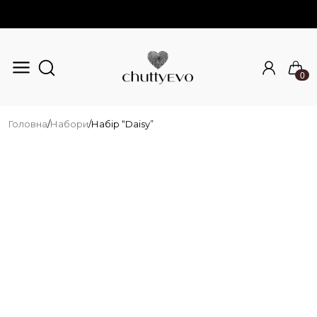
0
Перейти до основного вмісту
Головна
/
Набори
/
Набір “Daisy”