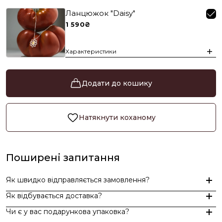
Ланцюжок "Daisy"
1 590₴
Характеристики
Додати до кошику
Натякнути коханому
Поширені запитання
Як швидко відправляється замовлення?
Як відбувається доставка?
Замовлення, оформлені до 15:00, відправляються в той же д
Чи є у вас подарункова упаковка?
Індивідуальні замовлення (гравіювання, вироби з перлин руч